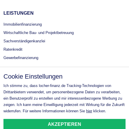
LEISTUNGEN
Immobilienfinanzierung
Wirtschaftliche Bau- und Projektbetreuung
Sachverständigenkanzlei
Ratenkredit
Gewerbefinanzierung
Cookie Einstellungen
Ich stimme zu, dass locher-finanz.de Tracking-Technologien von
©locher-finanz.de
2026
Drittanbietern verwendet, um personenbezogene Daten zu verarbeiten,
ein Benutzerprofil zu erstellen und mir interessenbezogene Werbung zu
zeigen. Ich kann meine Einwilligung jederzeit mit Wirkung für die Zukunft
teest
widerrufen. Für weitere Informationen können Sie
hier
klicken.
Cookie Einstellungen
AKZEPTIEREN
Barrierefreiheitserklärung